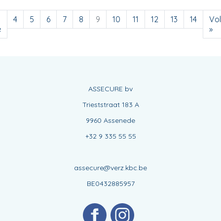
4
5
6
7
8
9
10
11
12
13
14
Vo
e
»
ASSECURE bv
Trieststraat 183 A
9960 Assenede
+32 9 335 55 55
assecure@verz.kbc.be
BE0432885957