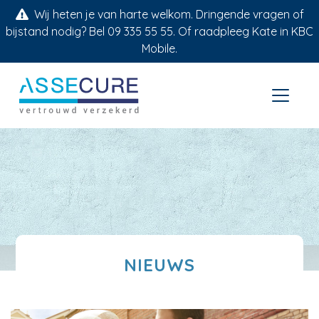
Wij heten je van harte welkom. Dringende vragen of
bijstand nodig? Bel 09 335 55 55. Of raadpleeg Kate in KBC
Mobile.
NIEUWS