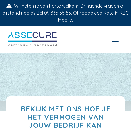
Wij heten je van harte welkom. Dringende vragen of
bijstand nodig? Bel 09 335 55 55. Of raadpleeg Kate in KBC
Mobile.
BEKIJK MET ONS HOE JE
HET VERMOGEN VAN
JOUW BEDRIJF KAN