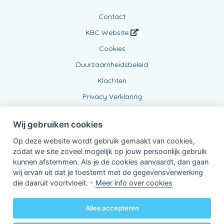
Contact
KBC Website
Cookies
Duurzaamheidsbeleid
Klachten
Privacy Verklaring
Wij gebruiken cookies
Op deze website wordt gebruik gemaakt van cookies,
zodat we site zoveel mogelijk op jouw persoonlijk gebruik
kunnen afstemmen. Als je de cookies aanvaardt, dan gaan
wij ervan uit dat je toestemt met de gegevensverwerking
Verbonden Agent, BE0432885957
die daaruit voortvloeit. -
Meer info over cookies
van KBC Verzekeringen nv
Professor Roger Van Overstraetenplein 2
3000 Leuven - Belgie
Alles accepteren
BTW BE 0403.552.563 - RPR Leuven
Powered by
KBC-Agent
(
versie 3.21.0
)