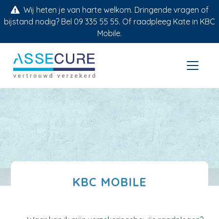
Wij heten je van harte welkom. Dringende vragen of
bijstand nodig? Bel 09 335 55 55. Of raadpleeg Kate in KBC
Mobile.
KBC MOBILE