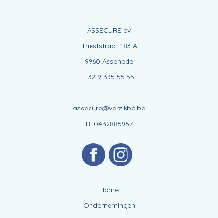
ASSECURE bv
Trieststraat 183 A
9960 Assenede
+32 9 335 55 55
assecure@verz.kbc.be
BE0432885957
Home
Ondernemingen