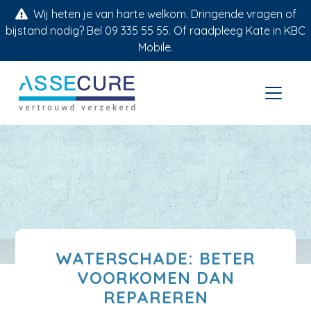
Wij heten je van harte welkom. Dringende vragen of
bijstand nodig? Bel 09 335 55 55. Of raadpleeg Kate in KBC
Mobile.
WATERSCHADE: BETER
VOORKOMEN DAN
REPAREREN