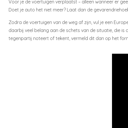
Voor je de voertuigen verplaatst – alleen wanneer er gee
Doet je auto het niet meer? Laat dan de gevarendriehoek
Zodra de voertuigen van de weg af zijn, vul je een Europe
daarbij veel belang aan de schets van de situatie, die i
tegenpartij noteert of tekent, vermeld dit dan op het for