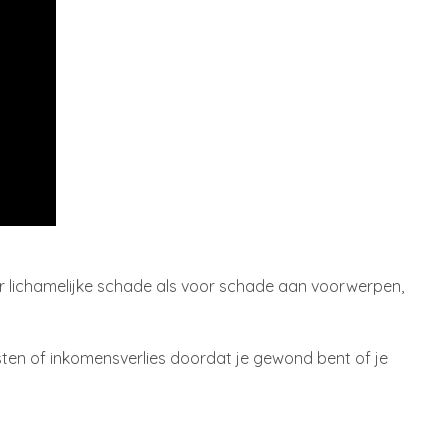
or lichamelijke schade als voor schade aan voorwerpen,
sten of inkomensverlies doordat je gewond bent of je