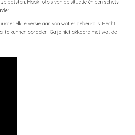
 ze botsten. Maak foto’s van de situatie én een schets.
rder.
uurder elk je versie aan van wat er gebeurd is. Hecht
val te kunnen oordelen. Ga je niet akkoord met wat de