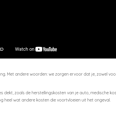
eling. Met andere woorden: we zorgen ervoor dat je, zowel vo
s dekt, zoals de herstellingskosten van je auto, medische ko
g heel wat andere kosten die voortvloeien uit het ongeval.