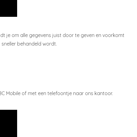
eidt je om alle gegevens juist door te geven en voorkomt
t sneller behandeld wordt.
C Mobile of met een telefoontje naar ons kantoor.