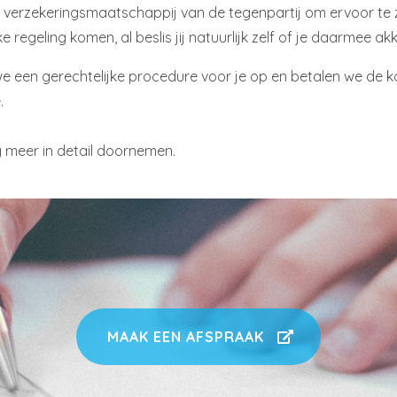
verzekeringsmaatschappij van de tegenpartij om ervoor te z
 regeling komen, al beslis jij natuurlijk zelf of je daarmee a
 een gerechtelijke procedure voor je op en betalen we de koste
.
 meer in detail doornemen.
MAAK EEN AFSPRAAK