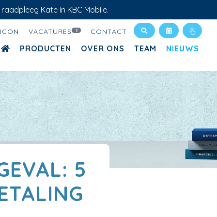
 raadpleeg Kate in KBC Mobile.
XICON
VACATURES
CONTACT
2
PRODUCTEN
OVER ONS
TEAM
NIEUWS
EVAL: 5
ETALING