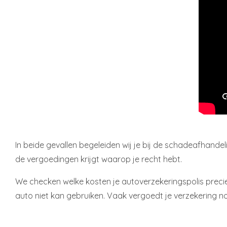
In beide gevallen begeleiden wij je bij de schadeafhand
de vergoedingen krijgt waarop je recht hebt.
We checken welke kosten je autoverzekeringspolis precie
auto niet kan gebruiken. Vaak vergoedt je verzekering no