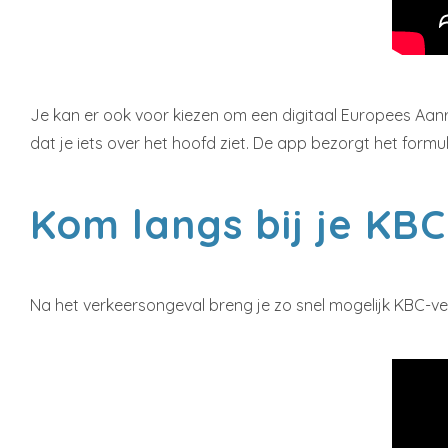
Je kan er ook voor kiezen om een digitaal Europees Aanrij
dat je iets over het hoofd ziet. De app bezorgt het form
Kom langs bij je KB
Na het verkeersongeval breng je zo snel mogelijk KBC-v