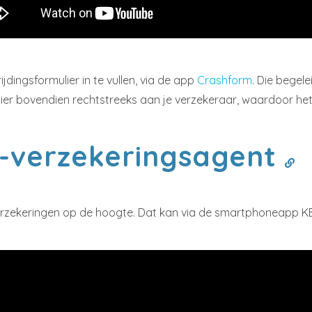
dingsformulier in te vullen, via de app
Crashform
. Die begel
ulier bovendien rechtstreeks aan je verzekeraar, waardoor he
C-verzekeringsagent
erzekeringen op de hoogte. Dat kan via de smartphoneapp KB