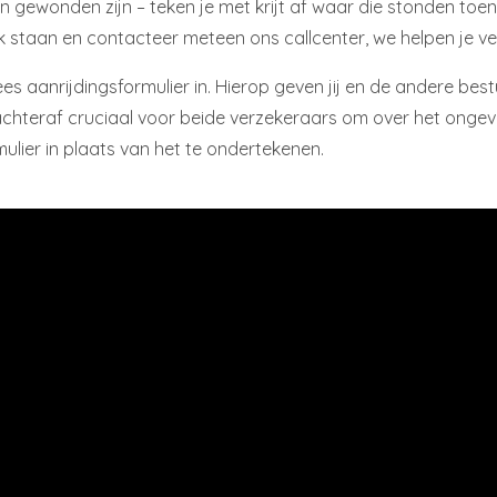
n gewonden zijn – teken je met krijt af waar die stonden toen
 staan en contacteer meteen ons callcenter, we helpen je ve
es aanrijdingsformulier in. Hierop geven jij en de andere best
s achteraf cruciaal voor beide verzekeraars om over het onge
mulier in plaats van het te ondertekenen.