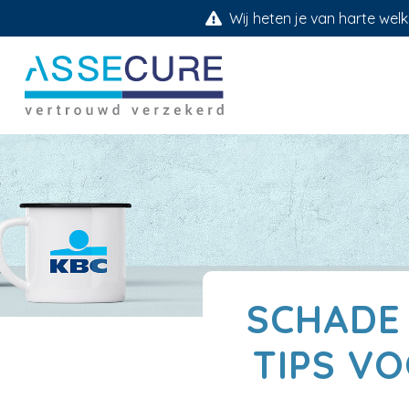
Wij heten je van harte welk
SCHADE
TIPS V