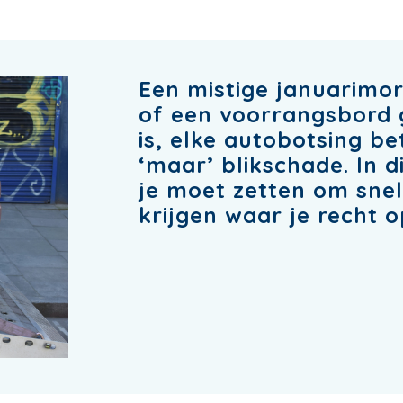
Een mistige januarimo
of een voorrangsbord 
is, elke autobotsing be
‘maar’ blikschade. In d
je moet zetten om sne
krijgen waar je recht o