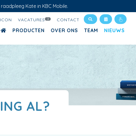
 raadpleeg Kate in KBC Mobile.
XICON
VACATURES
CONTACT
2
PRODUCTEN
OVER ONS
TEAM
NIEUWS
ING AL?