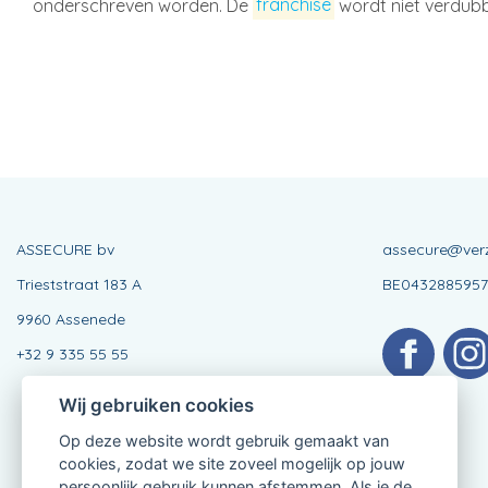
onderschreven worden. De
franchise
wordt niet verdubb
ASSECURE bv
assecure@verz
Trieststraat 183 A
BE0432885957
9960 Assenede
+32 9 335 55 55
Wij gebruiken cookies
Op deze website wordt gebruik gemaakt van
cookies, zodat we site zoveel mogelijk op jouw
persoonlijk gebruik kunnen afstemmen. Als je de