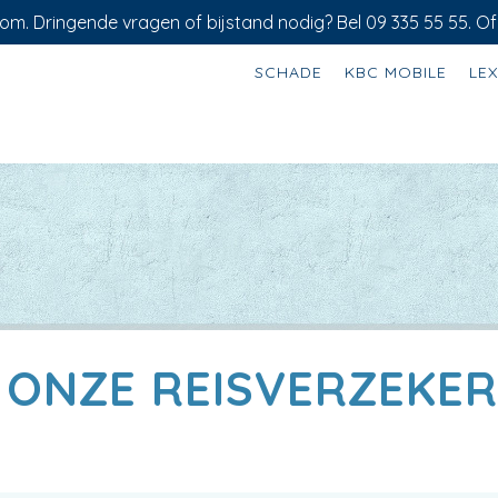
om. Dringende vragen of bijstand nodig? Bel 09 335 55 55. Of
SCHADE
KBC MOBILE
LE
J ONZE REISVERZEKER