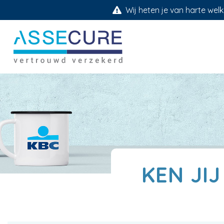
Wij heten je van harte welk
KEN JI