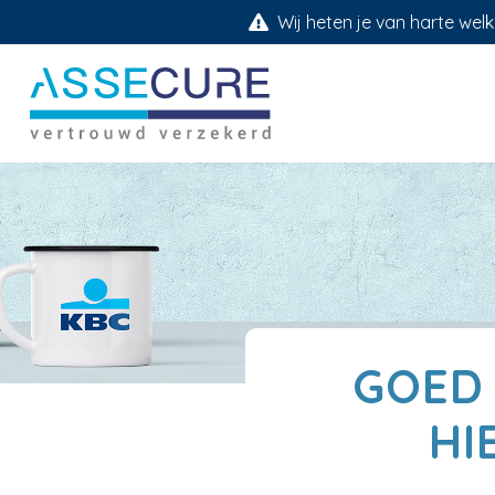
Wij heten je van harte welk
GOED
HI