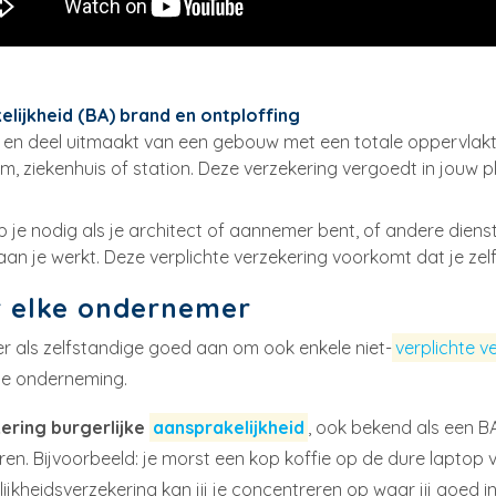
elijkheid (BA) brand en ontploffing
jk is en deel uitmaakt van een gebouw met een totale oppervla
m, ziekenhuis of station. Deze verzekering vergoedt in jouw pl
 je nodig als je architect of aannemer bent, of andere dienst
aan je werkt. Deze verplichte verzekering voorkomt dat je ze
r elke ondernemer
t er als zelfstandige goed aan om ook enkele niet-
verplichte v
je onderneming.
ering burgerlijke
aansprakelijkheid
, ook bekend als een BA
en. Bijvoorbeeld: je morst een kop koffie op de dure laptop 
jkheidsverzekering kan jij je concentreren op waar jij goed i