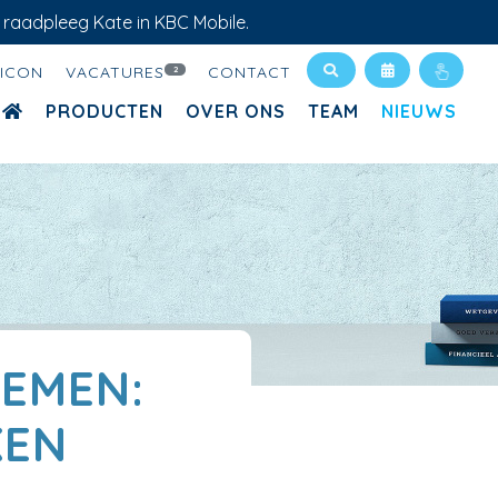
 raadpleeg Kate in KBC Mobile.
XICON
VACATURES
CONTACT
2
PRODUCTEN
OVER ONS
TEAM
NIEUWS
EMEN:
KEN