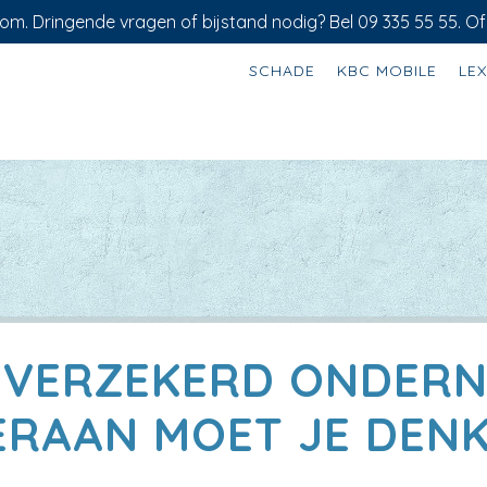
om. Dringende vragen of bijstand nodig? Bel 09 335 55 55. Of
SCHADE
KBC MOBILE
LE
 VERZEKERD ONDERN
ERAAN MOET JE DEN