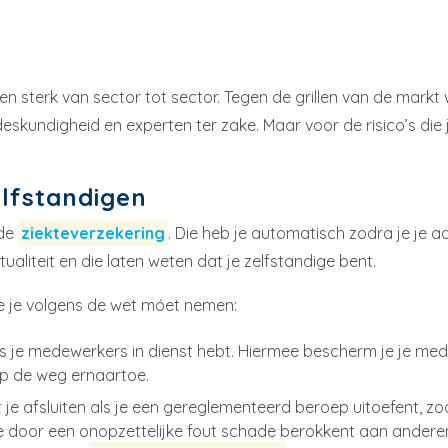
llen sterk van sector tot sector. Tegen de grillen van de markt 
undigheid en experten ter zake. Maar voor de risico’s die je
elfstandigen
 de
ziekteverzekering
. Die heb je automatisch zodra je je a
tualiteit en die laten weten dat je zelfstandige bent.
ie je volgens de wet móet nemen:
als je medewerkers in dienst hebt. Hiermee bescherm je je me
 op de weg ernaartoe.
je afsluiten als je een gereglementeerd beroep uitoefent, zoa
door een onopzettelijke fout schade berokkent aan anderen.