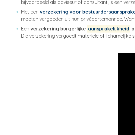
bijvoorbeeld als adviseur of consultant, is een ver
Met een
verzekering voor bestuurdersaansprakeli
moeten vergoeden uit hun privéportemonnee. Want z
Een
verzekering burgerlijke
aansprakelijkheid
a
Die verzekering vergoedt materiële of lichamelijke 