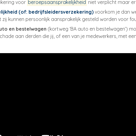
zekering voor
beroepsaansprakelijkheid
niet verplicht maar er
jkheid (of: bedrijfsleidersverzekering)
voorkom je dan we
ij kunnen persoonlijk aansprakelijk gesteld worden voor fou
uto en bestelwagen
(kortweg ‘BA auto en bestelwagen’) moe
schade aan derden die jij, of een van je medewerkers, met een